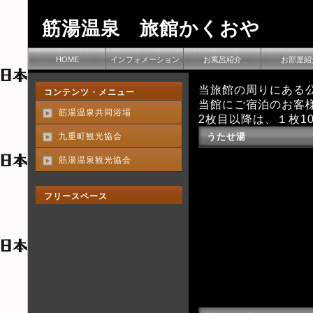
筋湯温泉 旅館かくおや
HOME
インフォメーション
お風呂紹介
お部屋紹
当旅館の周りにある
コンテンツ・メニュー
当館にご宿泊のお客様
筋湯温泉共同浴場
2枚目以降は、１枚1
九重町観光協会
うたせ湯
筋湯温泉観光協会
フリースペース