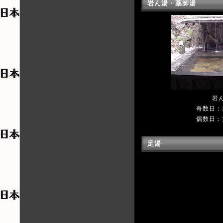
岩ん湯・薬師湯
岩
奇数日：
偶数日：
足湯