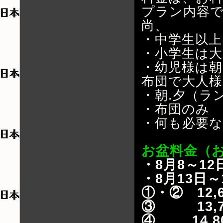
プラン内容
尚、
・中学生以上
・小学生は大
・幼児様は
布団で大人様
・朝.夕（ラン
・布団のみ 1
・何も必要な
お盆料金（
・8月8～1
・8月13日
①・② 12,
③ 13,7
④ 14,8