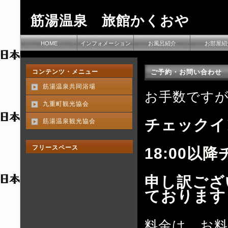
筋湯温泉 旅館かくおや
HOME
インフォメーション
お風呂紹介
お部屋紹
コンテンツ・メニュー
ご予約・お問い合わせ
筋湯温泉共同浴場
お手数です
九重町観光協会
チェックイン
筋湯温泉観光協会
フリースペース
18:00
申し訳ござ
ております
料金は、お