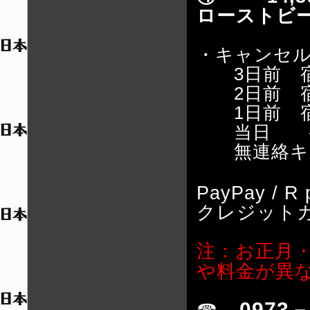
ローストビー
・キャン
3日前 宿
2日前 宿
1日前 宿
当日 宿泊
無連絡キャ
PayPay /
クレジット
注：お正月
や料金が異
☎
0973－