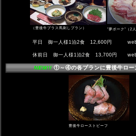
（豊後牛プラス馬刺しプラン）
”夢ポーク”（2
平日 御一人様1泊2食 12,600円 we
休前日 御一人様1泊2食 13,700円 we
NEW!!
①～④の各プランに豊後牛ロー
豊後牛ローストビーフ