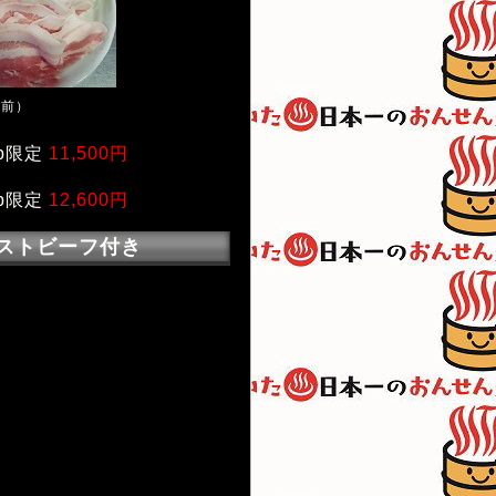
人前）
b限定
11,500円
b限定
12,600円
ストビーフ付き