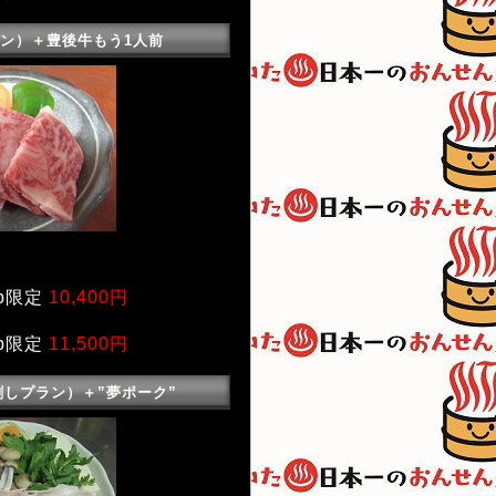
ン）＋豊後牛もう1人前
）
b限定
10,400円
b限定
11,500円
しプラン）＋”夢ポーク”