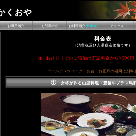
かくおや
お風呂紹介
お部屋紹介
お料理紹介
(料金表)
アクセス
料金表
（消費税及び入湯税込価格です）
おひとりでのご宿泊は下記料金から¥500
（注）
ゴールデンウィーク・お盆・お正月の期間は別料
①
女将が作る山里料理（豊後牛プラス馬