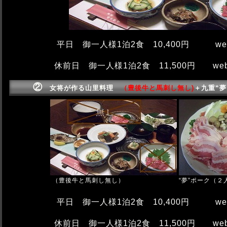
平日 御一人様1泊2食 10,400円 w
休前日 御一人様1泊2食 11,500円 we
②
女将が作る山里料理
（豊後牛と馬刺し無し)
＋
九重“
（豊後牛と馬刺し無し）
“夢”ポーク（２
平日 御一人様1泊2食 10,400円 w
休前日 御一人様1泊2食 11,500円 we