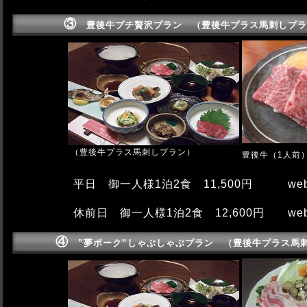
③
豊後牛プチ贅沢プラン （豊後牛プラス馬刺しプラ
（豊後牛プラス馬刺しプラン）
豊後牛（1人前
平日 御一人様1泊2食 11,500円 we
休前日 御一人様1泊2食 12,600円 we
④
”夢ポーク”しゃぶしゃぶプラン （豊後牛プラス馬刺