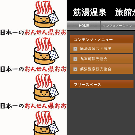
筋湯温泉 旅館
HOME
インフォメーション
コンテンツ・メニュー
筋湯温泉共同浴場
九重町観光協会
筋湯温泉観光協会
フリースペース